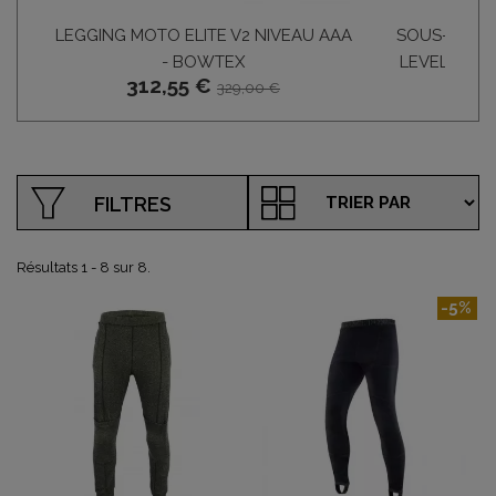
LEGGING MOTO ELITE V2 NIVEAU AAA
SOUS-PANTA
- BOWTEX
LEVEL AAA
312,55 €
3
329,00 €
FILTRES
Résultats 1 - 8 sur 8.
-5%