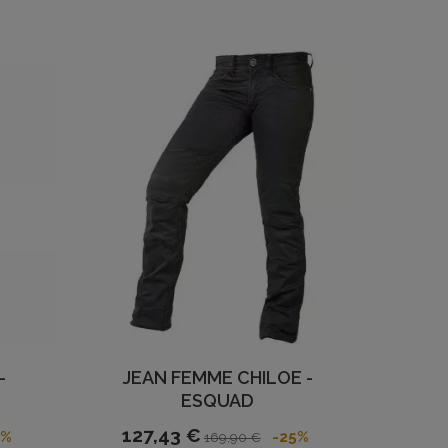
-
JEAN FEMME CHILOE -
ESQUAD
127,43 €
5%
-25%
169,90 €