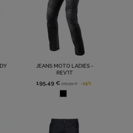
ADY
JEANS MOTO LADIES -
T
REV'IT
195,49 €
-15%
229,99 €