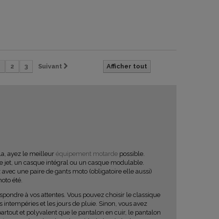
2
3
Suivant
Afficher tout
la, ayez le meilleur
équipement motarde
possible.
que jet, un casque intégral ou un casque modulable.
z avec une paire de gants moto (obligatoire elle aussi)
oto été.
spondre à vos attentes. Vous pouvez choisir le classique
s intempéries et les jours de pluie. Sinon, vous avez
partout et polyvalent que le pantalon en cuir, le pantalon