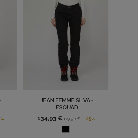
-
JEAN FEMME SILVA -
ESQUAD
134,93 €
5%
-25%
179,90 €