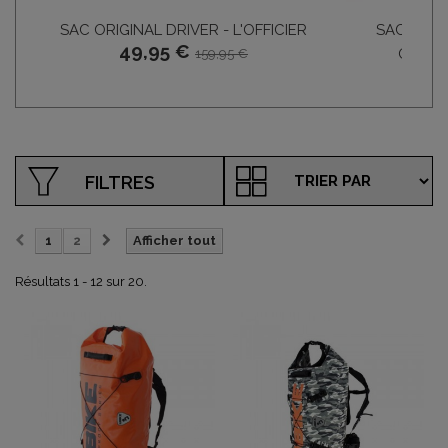
SAC ORIGINAL DRIVER - L'OFFICIER
SACOCHE 
49,95 €
ORIGI
159,95 €
1
FILTRES
1
2
Afficher tout
Résultats 1 - 12 sur 20.