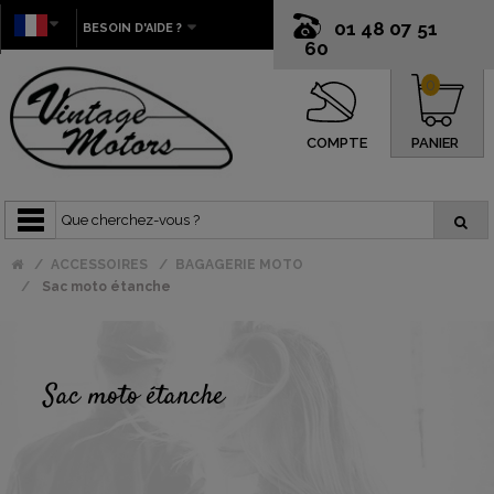
01 48 07 51
BESOIN D'AIDE ?
60
0
COMPTE
PANIER
ACCESSOIRES
BAGAGERIE MOTO
Sac moto étanche
Sac moto étanche