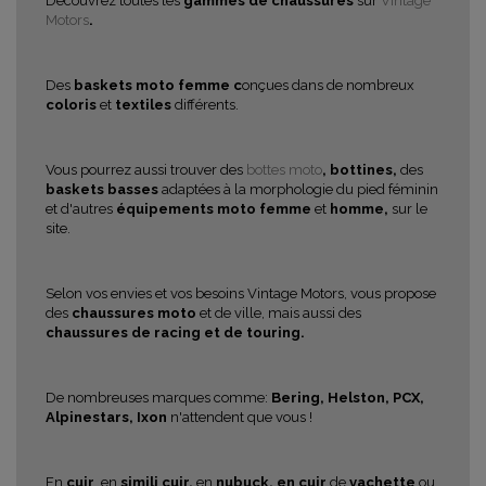
Découvrez toutes les
gammes de chaussures
sur
Vintage
Motors
.
Des
baskets moto femme c
onçues dans de nombreux
coloris
et
textiles
différents.
Vous pourrez aussi trouver des
bottes moto
, bottines,
des
baskets basses
adaptées à la morphologie du pied féminin
et d'autres
équipements moto femme
et
homme,
sur le
site.
Selon vos envies et vos besoins Vintage Motors, vous propose
des
chaussures moto
et de ville, mais aussi des
chaussures de racing et de touring.
De nombreuses marques comme:
Bering, Helston, PCX,
Alpinestars, Ixon
n'attendent que vous !
En
cuir
, en
simili cuir,
en
nubuck, en
cuir
de
vachette
ou