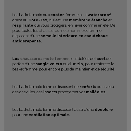
Les baskets moto ou
scooter
femme sont
waterproof
grâce au
Gore-Tex,
qui est une
membrane étanche
et
respirante
qui vous protégera, en hiver comme en été. De
plus, toutes les
chaussures moto homme
et femme,
disposent d'une
semelle intérieure en caoutchouc
antidérapante.
Les
chaussures moto femme
sont dotées de l
acets
et
parfois d'une
sangle velcro
ou d'un
zip,
pour renforcer la
basket femme, pour encore plus de maintien et de sécurité.
Les baskets moto femme disposent de
renforts
au niveau
des chevilles, ces
inserts
protégeront vos
malléoles.
Les baskets moto femme disposent aussi d'une
doublure
pour une
ventilation optimale.