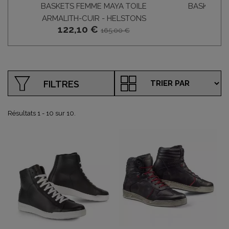
BASKETS FEMME MAYA TOILE
BASKET LA
95,
ARMALITH-CUIR - HELSTONS
122,10 €
165,00 €
FILTRES
Résultats 1 - 10 sur 10.