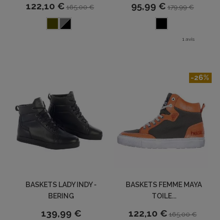
122,10 €
95,99 €
165,00 €
179,99 €
1 avis
-26%
BASKETS LADY INDY -
BASKETS FEMME MAYA
BERING
TOILE...
139,99 €
122,10 €
165,00 €