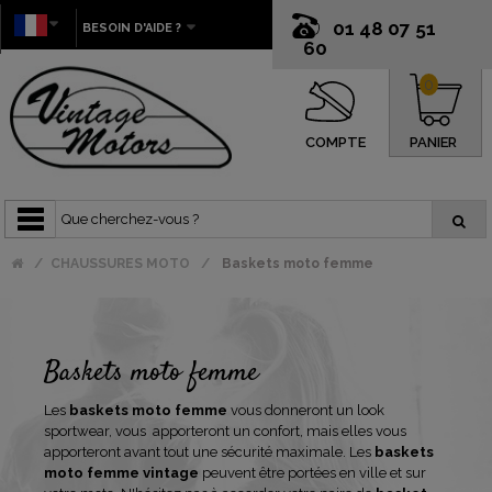
01 48 07 51
BESOIN D'AIDE ?
60
0
COMPTE
PANIER
CHAUSSURES MOTO
Baskets moto femme
Baskets moto femme
Les
baskets moto femme
vous donneront un look
sportwear, vous
apporteront un confort, mais elles vous
apporteront avant tout une sécurité maximale. Les
baskets
moto femme vintage
peuvent être portées en ville et sur