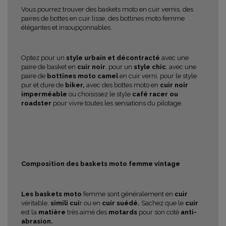
Vous pourrez trouver des baskets moto en cuir vernis, des
paires de bottes en cuir lisse, des bottines moto femme
élégantes et insoupçonnables.
Optez pour un
style urbain et décontracté
avec une
paire de basket en
cuir noir
, pour un
style chic
, avec une
paire de
bottines moto camel
en cuir verni, pour le style
pur et dure de
biker,
avec des bottes moto en
cuir noir
imperméable
ou choisissez le style
café racer ou
roadster
pour vivre toutes les sensations du pilotage.
Composition des baskets moto femme vintage
Les baskets moto
femme sont généralement en
cuir
véritable,
simili cui
r ou en
cuir suédé.
Sachez que le
cuir
est la
matière
très aimé des
motards
pour son coté
anti-
abrasion.