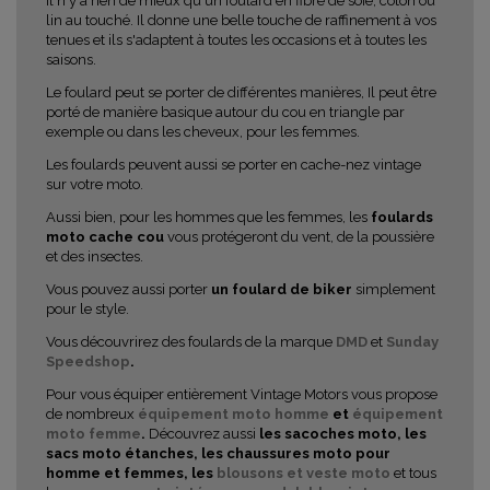
Il n'y a rien de mieux qu'un foulard en fibre de soie, coton ou
lin au touché. Il donne une belle touche de raffinement à vos
tenues et ils s'adaptent à toutes les occasions et à toutes les
saisons.
Le foulard peut se porter de différentes manières, Il peut être
porté de manière basique autour du cou en triangle par
exemple ou dans les cheveux, pour les femmes.
Les foulards peuvent aussi se porter en cache-nez vintage
sur votre moto.
Aussi bien, pour les hommes que les femmes, les
foulards
moto cache cou
vous protégeront du vent, de la poussière
et des insectes.
Vous pouvez aussi porter
un foulard de biker
simplement
pour le style.
Vous découvrirez des foulards de la marque
DMD
et
Sunday
Speedshop
.
Pour vous équiper entièrement Vintage Motors vous propose
de nombreux
équipement moto homme
et
équipement
moto femme
.
Découvrez aussi
les sacoches moto, les
sacs moto étanches, les chaussures moto pour
homme et femmes, les
blousons et veste moto
et tous