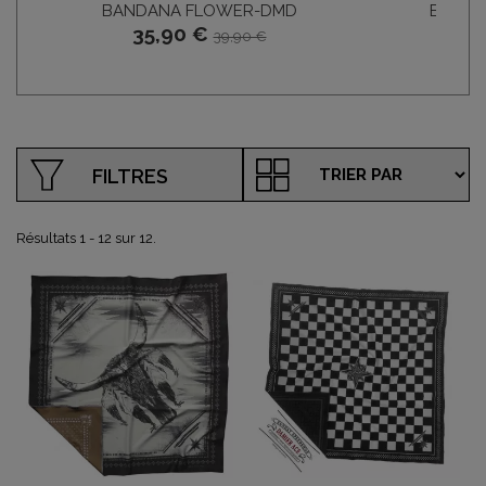
BANDANA FLOWER-DMD
BANDA
35,90 €
35
39,90 €
FILTRES
Résultats 1 - 12 sur 12.