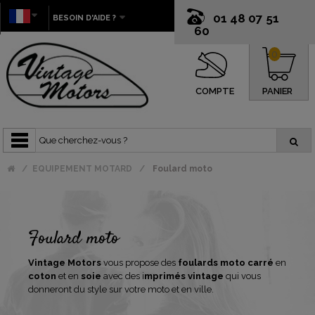
01 48 07 51
BESOIN D'AIDE ?
60
0
COMPTE
PANIER
EQUIPEMENT MOTARD
Foulard moto
Foulard moto
Vintage Motors
vous propose des
foulards moto carré
en
coton
et en
soie
avec des i
mprimés vintage
qui vous
donneront du style sur votre moto et en ville.