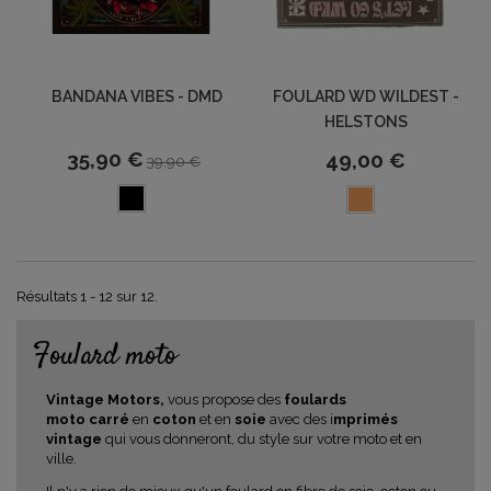
BANDANA VIBES - DMD
FOULARD WD WILDEST -
HELSTONS
35,90 €
49,00 €
39,90 €
Résultats 1 - 12 sur 12.
Foulard moto
Vintage Motors,
vous propose des
foulards
moto carré
en
coton
et en
soie
avec des i
mprimés
vintage
qui vous donneront, du style sur votre moto et en
ville.