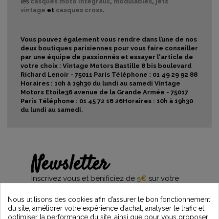
les
casques moto intégraux
,
modulables
,
jets
vintage
et
casques cross
.
Vous pouvez également vous rendre dans l’une de nos
deux boutiques parisiennes pour vous faire conseiller
par une équipe de passionnés et essayer l‘article de
votre choix : Vintage Motors Bastille 8 bis boulevard
Richard Lenoir - 75011 Paris Téléphone : 01 49 29 92 88
Horaires : 10h à 19h30 du lundi au samedi Vintage
Motors Etoile36 avenue de la Grande Armée - 75017
Paris Téléphone : 01 45 72 16 26Horaires : 10h à 19h30
du lundi au samedi.
Newsletter
Inscrivez vous et bénificiez de
5€
sur votre
première commande*
et restez informés des dernières nouveautés
Nous utilisons des cookies afin d’assurer le bon fonctionnement
Vintage Motors
du site, améliorer votre expérience d’achat, analyser le trafic et
optimiser la performance du site, ainsi que pour vous proposer