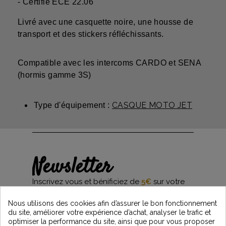
- Certifié ECE 22.06
Livré avec une casquette noire, une housse de
transport et des stickers réfléchissants.
Compatible avec les intercoms CARDO et SENA
(hormis gamme 3S)
CASQUE MOTO JET
Type d'équipement :
Newsletter
Inscrivez vous et bénificiez de
5€
sur votre
première commande*
et restez informés des dernières nouveautés
Nous utilisons des cookies afin d’assurer le bon fonctionnement
Vintage Motors
du site, améliorer votre expérience d’achat, analyser le trafic et
optimiser la performance du site, ainsi que pour vous proposer