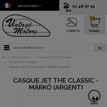
01 48 07 51
BESOIN D'AIDE ?
60
0
COMPTE
PANIER
Casque moto
Casques Moto vintage
Casque jet vintage
Casque Jet The Classic - Mârkö (Argent)
CASQUE JET THE CLASSIC -
MÂRKÖ (ARGENT)