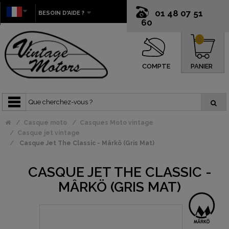
01 48 07 51
BESOIN D'AIDE ?
60
0
COMPTE
PANIER
Casque moto
Casques Moto vintage
Casque jet vintage
Casque Jet The Classic - Mârkö (Gris Mat)
CASQUE JET THE CLASSIC -
MÂRKÖ (GRIS MAT)