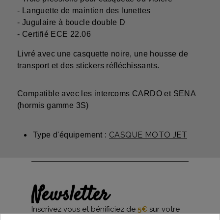
- Languette de maintien des lunettes
- Jugulaire à boucle double D
- Certifié ECE 22.06
Livré avec une casquette noire, une housse de
transport et des stickers réfléchissants.
Compatible avec les intercoms CARDO et SENA
(hormis gamme 3S)
CASQUE MOTO JET
Type d'équipement :
Newsletter
Inscrivez vous et bénificiez de
5€
sur votre
première commande*