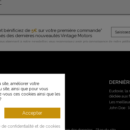
T
et bénificiez de
5€
sur votre première commande*
rmés des dernières nouveautés Vintage Motors
vous abonnant à notre newsletter, vous reconnaissez avoir pris connaissance de notre polit
SERVICE CLIENT
DERNIÈR
site, améliorer votre
u site, ainsi que pour vous
Contactez-nous
Eudoxie, la
z-vous ces cookies ainsi que les
dédiée aux
Service Clients Vintage Motors
?
Les meilleu
Guide des tailles
John Doe : 
Livraisons et retours
Accepter
Modes de paiement
e de confidentialité et de cookies
Mentions légales
-
CGV
-
Gestion des données
-
Plan du site