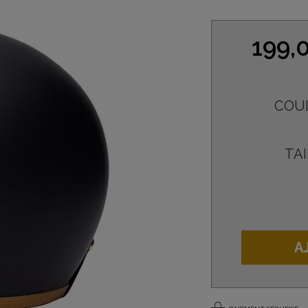
199,
COU
TAI
A