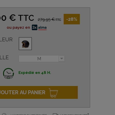
00 €
TTC
-28%
279,95 €
TTC
ou payez en
LEUR
LLE
M
Expédié en 48 H.
JOUTER AU PANIER