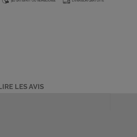
*
30J SATISFAIT OU REMBOURSÉ
LIVRAISON GRATUITE
LIRE LES AVIS