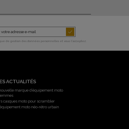
ique de gestion des données personnelles et vous l'acceptez.
ES ACTUALITÉS
 nouvelle marque d’équipement moto
 femmes
rs casques moto pour scrambler
l’équipement moto néo-rétro urbain