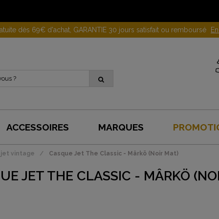
Gagnez 10 euros en parrainant un proche !
En savoir plus
ACCESSOIRES
MARQUES
PROMOTI
jet vintage
Casque Jet The Classic - Mârkö (Noir Mat)
UE JET THE CLASSIC - MÂRKÖ (NO