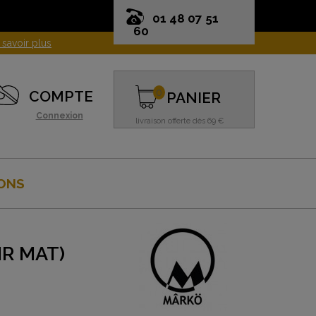
01 48 07 51
60
0
COMPTE
PANIER
Connexion
livraison offerte dès 69 €
ONS
IR MAT)