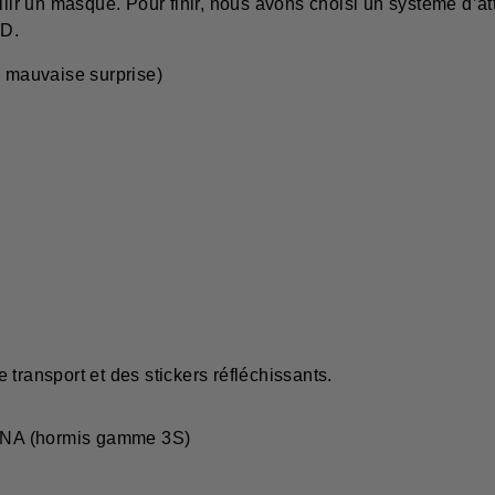
llir un masque. Pour finir, nous avons choisi un système d’att
 D.
s mauvaise surprise)
transport et des stickers réfléchissants.
ENA (hormis gamme 3S)