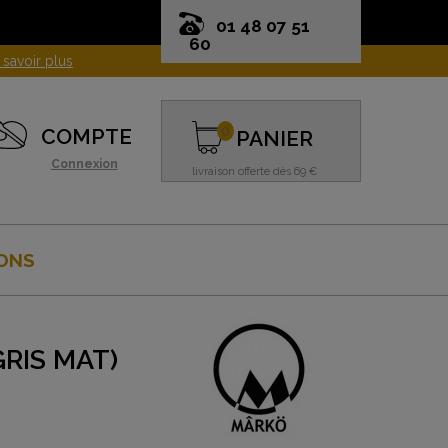
01 48 07 51
60
0
COMPTE
PANIER
Connexion
livraison offerte dès 69 €
ONS
RIS MAT)