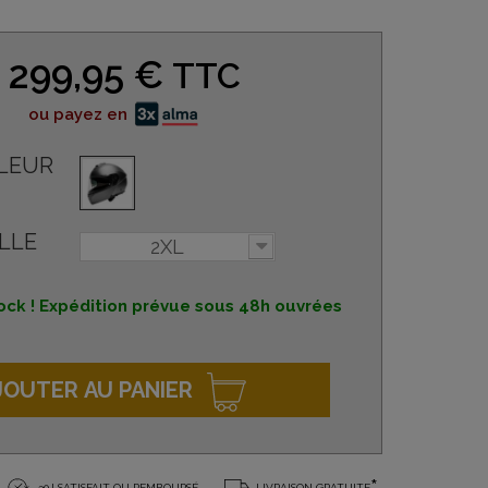
299,95 €
TTC
ou payez en
LEUR
LLE
2XL
ock ! Expédition prévue sous 48h ouvrées
JOUTER AU PANIER
30J SATISFAIT OU REMBOURSÉ
LIVRAISON GRATUITE