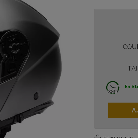
COU
TAI
En St
A
PAIEMENT SÉCURISÉ