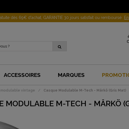
Gagnez 10 euros en parrainant un proche !
En savoir plus
ACCESSOIRES
MARQUES
PROMOTI
modulable vintage
Casque Modulable M-Tech - Mârkö (Gris Mat)
 MODULABLE M-TECH - MÂRKÖ (G