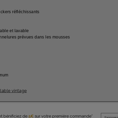
ickers réfléchissants
able et lavable
cannelures prévues dans les mousses
ximum
able vintage
et bénificiez de
5€
sur votre première commande*