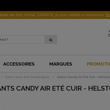
Gagnez 10 euros en parrainant un proche !
En savoir plus
ACCESSOIRES
MARQUES
PROMOTI
Gants moto été homologués
Gants Candy Air Eté Cuir - Helsto
NTS CANDY AIR ETÉ CUIR - HELS