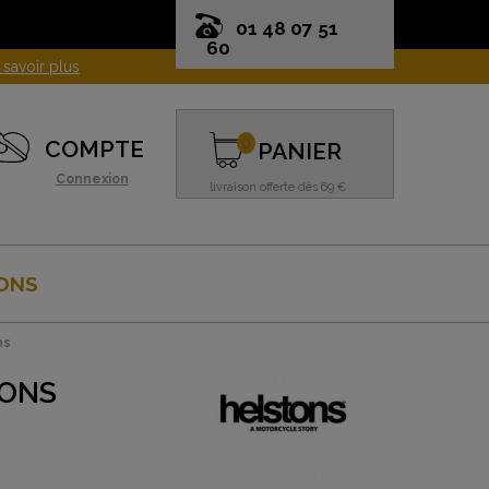
01 48 07 51
60
0
COMPTE
PANIER
Connexion
livraison offerte dès 69 €
ONS
ns
TONS