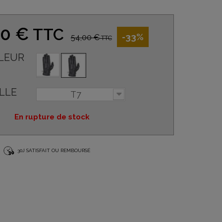
00 €
TTC
-33%
54,00 €
TTC
LEUR
LLE
T7
En rupture de stock
30J SATISFAIT OU REMBOURSÉ