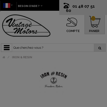
01 48 07 51
BESOIN D'AIDE ?
60
0
COMPTE
PANIER
IRON & RESIN