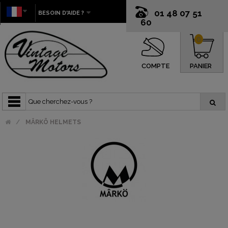
01 48 07 51
BESOIN D'AIDE ?
60
0
COMPTE
PANIER
MÂRKÖ HELMETS