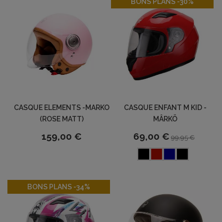
BONS PLANS -30%
CASQUE ELEMENTS -MARKO
CASQUE ENFANT M KID -
(ROSE MATT)
MÂRKÖ
159,00 €
69,00 €
99,95 €
-34%
BONS PLANS -34%