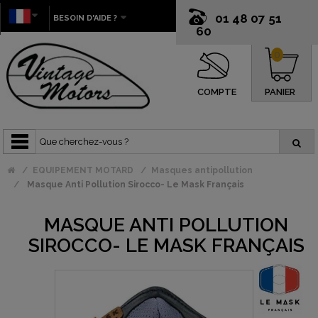
01 48 07 51
BESOIN D'AIDE ?
60
0
COMPTE
PANIER
EQUIPEMENT MOTARD
Masques antipollution
Masque Anti Pollution Sirocco- Le Mask Français
MASQUE ANTI POLLUTION
SIROCCO- LE MASK FRANÇAIS