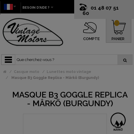
01 48 07 51
BESOIN D'AIDE ?
60
0
COMPTE
PANIER
Casque moto
Lunettes moto vintage
Masque B3 Goggle Replica - Mârkö (Burgundy)
MASQUE B3 GOGGLE REPLICA
- MÂRKÖ (BURGUNDY)