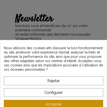
Newsletter
Inscrivez vous et bénificiez de
5€
sur votre
première commande*
et restez informés des dernières nouveautés
Vintage Motors
Nous utilisons des cookies afin d’assurer le bon fonctionnement
du site, améliorer votre expérience d’achat, analyser le trafic et
optimiser la performance du site, ainsi que pour vous proposer
*Dès 99€ d'achat. En vous abonnant à notre newsletter, vous reconnaissez avoir pris
des offres adaptées selon vos centres d’intérêt. Acceptez-vous
connaissance de notre politique de gestion des données personnelles et vous
ces cookies ainsi que les implications associées à l'utilisation de
l'acceptez.
vos données personnelles ?
A PROPOS DE VINTAGE
Rejeter
SERVICE CLIENT
Configurer
DERNIÈRES ACTUALITÉS
Accepter