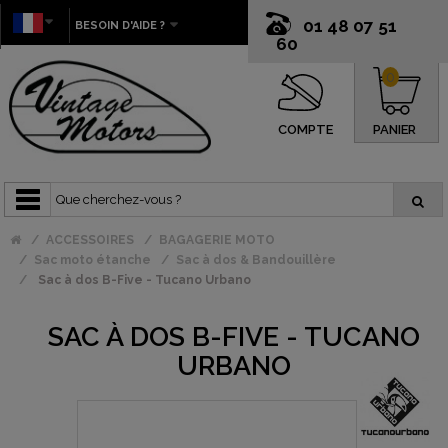
01 48 07 51
BESOIN D'AIDE ?
60
0
COMPTE
PANIER
ACCESSOIRES
BAGAGERIE MOTO
Sac moto étanche
Sac à dos & Bandouillère
Sac à dos B-Five - Tucano Urbano
SAC À DOS B-FIVE - TUCANO
URBANO