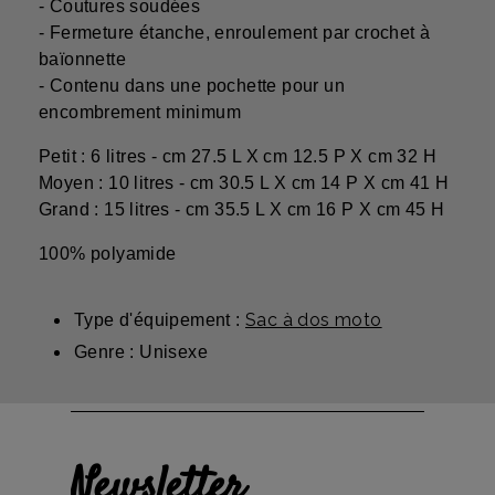
- Coutures soudées
- Fermeture étanche, enroulement par crochet à
baïonnette
- Contenu dans une pochette pour un
encombrement minimum
Petit : 6 litres - cm 27.5 L X cm 12.5 P X cm 32 H
Moyen : 10 litres - cm 30.5 L X cm 14 P X cm 41 H
Grand : 15 litres - cm 35.5 L X cm 16 P X cm 45 H
100% polyamide
Sac à dos moto
Type d'équipement :
Genre : Unisexe
Newsletter