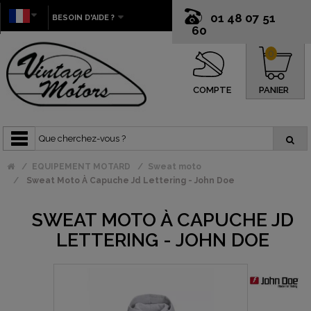
01 48 07 51
BESOIN D'AIDE ?
60
0
COMPTE
PANIER
EQUIPEMENT MOTARD
Sweat moto
Sweat Moto À Capuche Jd Lettering - John Doe
SWEAT MOTO À CAPUCHE JD
LETTERING - JOHN DOE