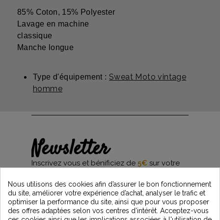
85% Coton, 15% Polyester
Lavage en machine
classique
Manche longue
Sweat Moto vintage
Type d'équipement :
homme
Newsletter
Inscrivez vous et bénificiez de
5€
sur votre
première commande*
et restez informés des dernières nouveautés
Nous utilisons des cookies afin d’assurer le bon fonctionnement
Vintage Motors
du site, améliorer votre expérience d’achat, analyser le trafic et
optimiser la performance du site, ainsi que pour vous proposer
des offres adaptées selon vos centres d’intérêt. Acceptez-vous
ces cookies ainsi que les implications associées à l'utilisation de