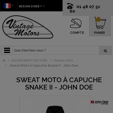
01 48 07 51
BESOIN D'AIDE ?
60
0
COMPTE
PANIER
EQUIPEMENT MOTARD
Sweat moto
Sweat Moto À Capuche Snake II - John Doe
SWEAT MOTO À CAPUCHE
SNAKE II - JOHN DOE