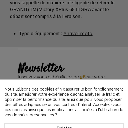
vous rappelle de manière intelligente de retirer le
GRANIT(TM) Victory XPlus 68 III SRA avant le
départ sont compris à la livraison.
Antivol moto
Type d'équipement :
Newsletter
Inscrivez vous et bénificiez de
5€
sur votre
première commande*
et restez informés des dernières nouveautés
Nous utilisons des cookies afin d’assurer le bon fonctionnement
Vintage Motors
du site, améliorer votre expérience d’achat, analyser le trafic et
optimiser la performance du site, ainsi que pour vous proposer
des offres adaptées selon vos centres d’intérêt. Acceptez-vous
ces cookies ainsi que les implications associées à l'utilisation de
*Dès 99€ d'achat. En vous abonnant à notre newsletter, vous reconnaissez avoir pris
vos données personnelles ?
connaissance de notre politique de gestion des données personnelles et vous
l'acceptez.