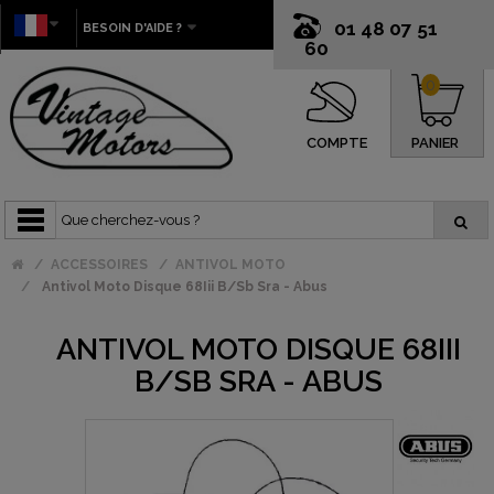
01 48 07 51
BESOIN D'AIDE ?
60
0
COMPTE
PANIER
ACCESSOIRES
ANTIVOL MOTO
Antivol Moto Disque 68Iii B/Sb Sra - Abus
ANTIVOL MOTO DISQUE 68III
B/SB SRA - ABUS