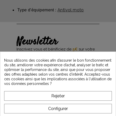
Antivol moto
Type d'équipement :
Newsletter
Inscrivez vous et bénificiez de
5€
sur votre
première commande*
et restez informés des dernières nouveautés
Nous utilisons des cookies afin d’assurer le bon fonctionnement
Vintage Motors
du site, améliorer votre expérience d’achat, analyser le trafic et
optimiser la performance du site, ainsi que pour vous proposer
des offres adaptées selon vos centres d’intérêt. Acceptez-vous
ces cookies ainsi que les implications associées à l'utilisation de
*Dès 99€ d'achat. En vous abonnant à notre newsletter, vous reconnaissez avoir pris
vos données personnelles ?
connaissance de notre politique de gestion des données personnelles et vous
l'acceptez.
Rejeter
A PROPOS DE VINTAGE
Configurer
SERVICE CLIENT