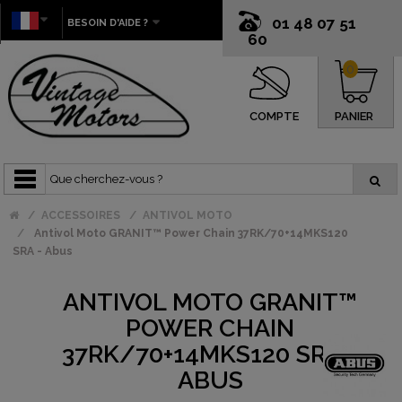
01 48 07 51
BESOIN D'AIDE ?
60
0
COMPTE
PANIER
ACCESSOIRES
ANTIVOL MOTO
Antivol Moto GRANIT™ Power Chain 37RK/70+14MKS120
SRA - Abus
ANTIVOL MOTO GRANIT™
POWER CHAIN
37RK/70+14MKS120 SRA -
ABUS