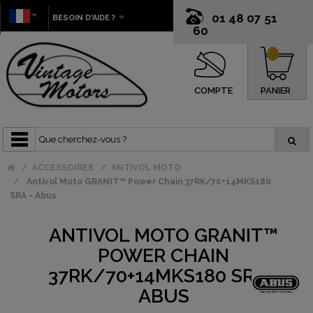
01 48 07 51
BESOIN D'AIDE ?
60
0
COMPTE
PANIER
ACCESSOIRES
ANTIVOL MOTO
Antivol Moto GRANIT™ Power Chain 37RK/70+14MKS180
SRA - Abus
ANTIVOL MOTO GRANIT™
POWER CHAIN
37RK/70+14MKS180 SRA -
ABUS