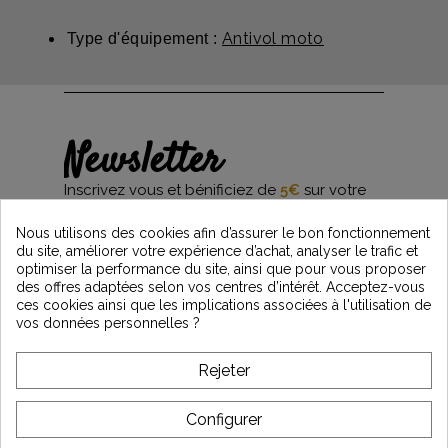
Antivol moto
Type d'équipement :
Newsletter
Inscrivez vous et bénificiez de
5€
sur votre
première commande*
et restez informés des dernières nouveautés
Nous utilisons des cookies afin d’assurer le bon fonctionnement
Vintage Motors
du site, améliorer votre expérience d’achat, analyser le trafic et
optimiser la performance du site, ainsi que pour vous proposer
des offres adaptées selon vos centres d’intérêt. Acceptez-vous
ces cookies ainsi que les implications associées à l'utilisation de
*Dès 99€ d'achat. En vous abonnant à notre newsletter, vous reconnaissez avoir pris
vos données personnelles ?
connaissance de notre politique de gestion des données personnelles et vous
l'acceptez.
Rejeter
A PROPOS DE VINTAGE
Configurer
SERVICE CLIENT