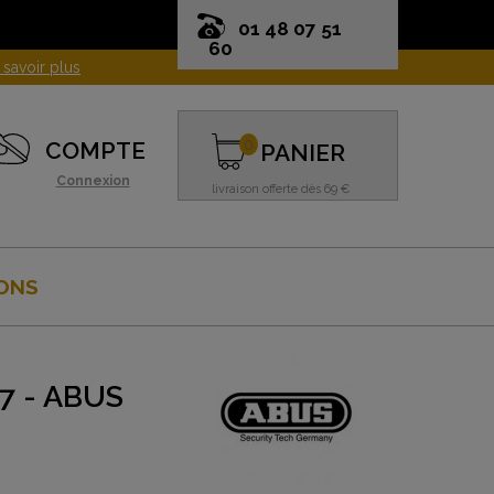
01 48 07 51
60
0
COMPTE
PANIER
Connexion
livraison offerte dès 69 €
ONS
7 - ABUS