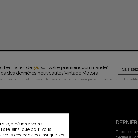
et bénificiez de
5€
sur votre première commande*
rmés des dernières nouveautés Vintage Motors
vous abonnant à notre newsletter, vous reconnaissez avoir pris connaissance de notre polit
SERVICE CLIENT
DERNIÈR
site, améliorer votre
u site, ainsi que pour vous
Contactez-nous
Eudoxie, la
z-vous ces cookies ainsi que les
dédiée aux
Service Clients Vintage Motors