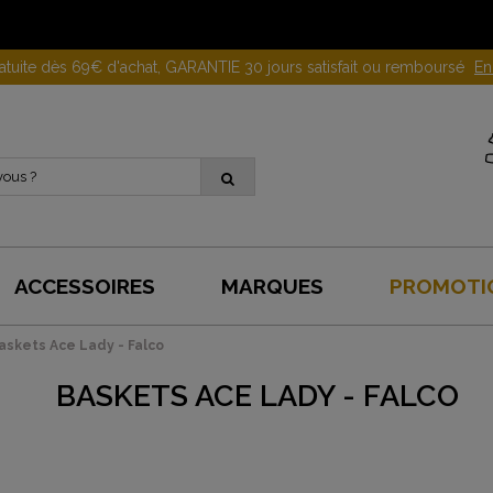
Gagnez 10 euros en parrainant un proche !
En savoir plus
ACCESSOIRES
MARQUES
PROMOTI
askets Ace Lady - Falco
BASKETS ACE LADY - FALCO