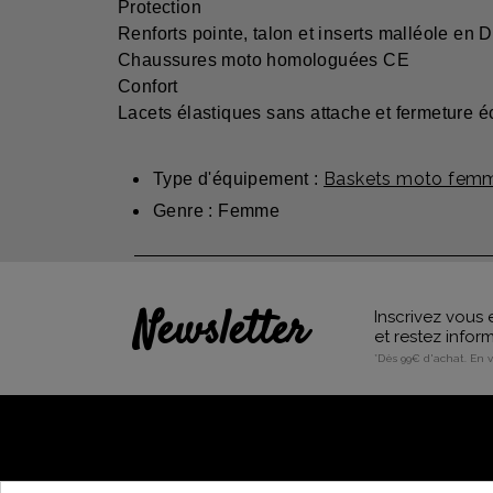
Protection
Renforts pointe, talon et inserts malléole en 
Chaussures moto homologuées CE
Confort
Lacets élastiques sans attache et fermeture éc
Baskets moto femm
Type d'équipement :
Genre : Femme
Newsletter
Inscrivez vous 
et restez info
*Dès 99€ d'achat. En 