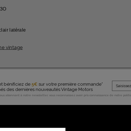
D3O
lair latérale
e vintage
et bénificiez de
5€
sur votre première commande*
rmés des dernières nouveautés Vintage Motors
vous abonnant à notre newsletter, vous reconnaissez avoir pris connaissance de notre polit