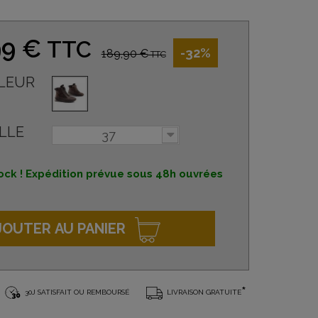
99 €
TTC
-32%
189,90 €
TTC
LEUR
LLE
37
ock ! Expédition prévue sous 48h ouvrées
JOUTER AU PANIER
*
30J SATISFAIT OU REMBOURSÉ
LIVRAISON GRATUITE