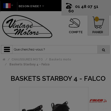
01 48 07 51
BESOIN D'AIDE ?
60
0
COMPTE
PANIER
CHAUSSURES MOTO
Baskets moto
Baskets Starboy 4 - Falco
BASKETS STARBOY 4 - FALCO