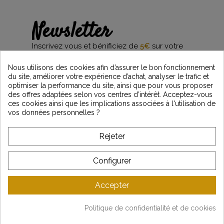
Newsletter
Inscrivez vous et bénificiez de
5€
sur votre
première commande*
et restez informés des dernières nouveautés
Nous utilisons des cookies afin d’assurer le bon fonctionnement
Vintage Motors
du site, améliorer votre expérience d’achat, analyser le trafic et
optimiser la performance du site, ainsi que pour vous proposer
des offres adaptées selon vos centres d’intérêt. Acceptez-vous
ces cookies ainsi que les implications associées à l'utilisation de
*Dès 99€ d'achat. En vous abonnant à notre newsletter, vous reconnaissez avoir pris
vos données personnelles ?
connaissance de notre politique de gestion des données personnelles et vous
l'acceptez.
Rejeter
A PROPOS DE VINTAGE
Configurer
SERVICE CLIENT
Accepter
DERNIÈRES ACTUALITÉS
Politique de confidentialité et de cookies
Mentions légales
-
CGV
-
Gestion des données
-
Plan du site
Copyright © Vintage Motors 2025