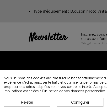
Blouson moto vinta
Type d'équipement :
Newsletter
Inscrivez vous 
et restez info
*Dès 99€ d'achat. En 
A PROPOS DE VINTAGE
Nous utilisons des cookies afin d’assurer le bon fonctionnement du 
expérience d’achat, analyser le trafic et optimiser la performance d
Qui sommes nous ?
proposer des offres adaptées selon vos centres d’intérêt. Accepte
Programme de Fidélité et Parrainage
implications associées à l'utilisation de vos données personnelles 
Recrutement Vintage Motors
Affiliation
Rejeter
Configurer
Vintage Motors Magazine