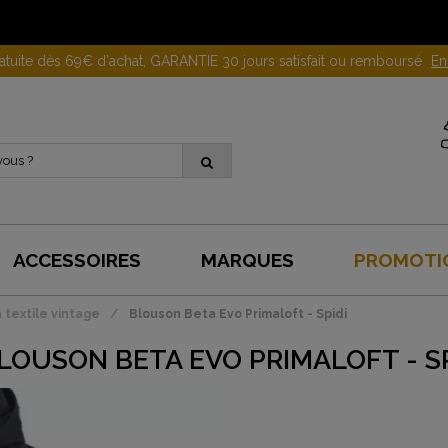
Gagnez 10 euros en parrainant un proche !
En savoir plus
ACCESSOIRES
MARQUES
PROMOTI
 textile vintage
Blouson Beta Evo Primaloft - Spidi
LOUSON BETA EVO PRIMALOFT - SP