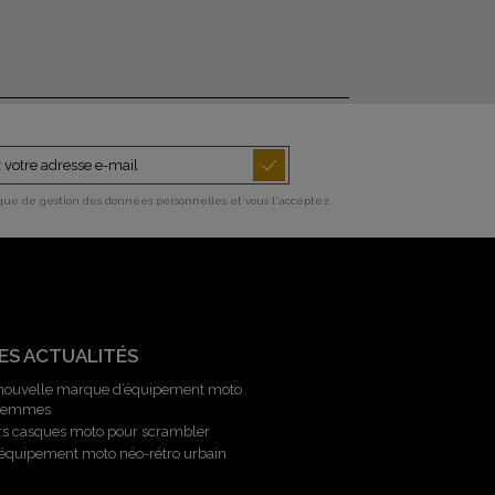
ique de gestion des données personnelles et vous l'acceptez.
ES ACTUALITÉS
 nouvelle marque d’équipement moto
 femmes
rs casques moto pour scrambler
l’équipement moto néo-rétro urbain