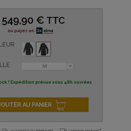
549,90 €
TTC
ou payez en
LEUR
LLE
M
ock ! Expédition prévue sous 48h ouvrées
JOUTER AU PANIER
30J SATISFAIT OU REMBOURSÉ
LIVRAISON GRATUITE