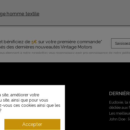
ge homme textile
et bénificiez de
5€
sur votre première commande*
rmés des dernières nouveautés Vintage Motors
vous abonnant à notre newsletter, vous reconnaissez avoir pris connaissance de notre polit
SERVICE CLIENT
DERNIÈR
site, améliorer votre
u site, ainsi que pour vous
Contactez-nous
Eudoxie, la
z-vous ces cookies ainsi que les
dédiée aux
Service Clients Vintage Motors
?
Les meilleu
Guide des tailles
John Doe : 
Livraisons et retours
Accepter
Modes de paiement