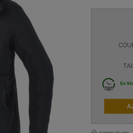
COU
TAI
En St
A
PAIEMENT SÉCURISÉ