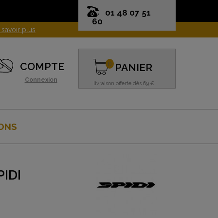
01 48 07 51
60
0
COMPTE
PANIER
Connexion
livraison offerte dès 69 €
ONS
IDI