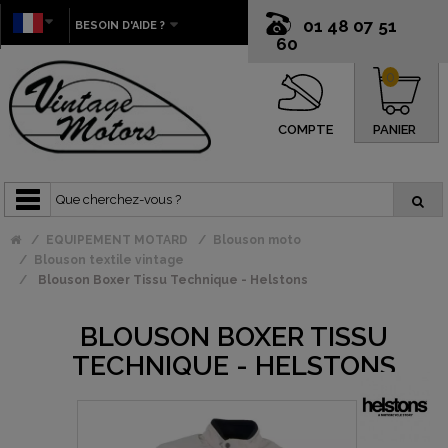
01 48 07 51
BESOIN D'AIDE ?
60
0
COMPTE
PANIER
EQUIPEMENT MOTARD
Blouson moto
Blouson textile vintage
Blouson Boxer Tissu Technique - Helstons
BLOUSON BOXER TISSU
TECHNIQUE - HELSTONS