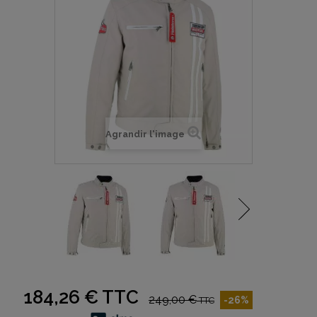
Agrandir l'image
184,26 €
TTC
249,00 €
-26%
TTC