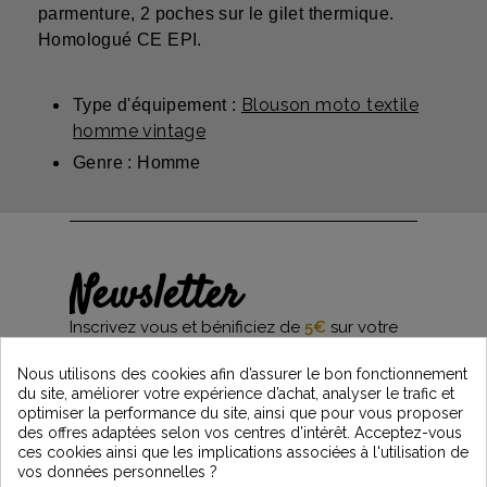
parmenture, 2 poches sur le gilet thermique.
Homologué CE EPI.
Blouson moto textile
Type d'équipement :
homme vintage
Genre : Homme
Newsletter
Inscrivez vous et bénificiez de
5€
sur votre
première commande*
et restez informés des dernières nouveautés
Nous utilisons des cookies afin d’assurer le bon fonctionnement
Vintage Motors
du site, améliorer votre expérience d’achat, analyser le trafic et
optimiser la performance du site, ainsi que pour vous proposer
des offres adaptées selon vos centres d’intérêt. Acceptez-vous
ces cookies ainsi que les implications associées à l'utilisation de
*Dès 99€ d'achat. En vous abonnant à notre newsletter, vous reconnaissez avoir pris
vos données personnelles ?