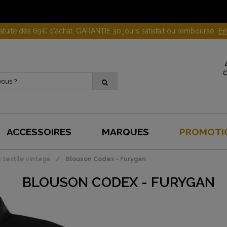
Gagnez 10 euros en parrainant un proche !
En savoir plus
ACCESSOIRES
MARQUES
PROMOTI
 textile vintage
Blouson Codex - Furygan
BLOUSON CODEX - FURYGAN