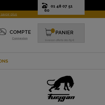
01 48 07 51
60
0
COMPTE
PANIER
Connexion
livraison offerte dès 69 €
ONS