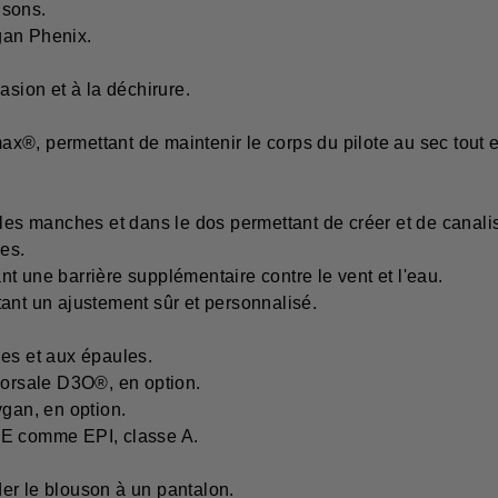
isons.
gan Phenix.
asion et à la déchirure.
x®, permettant de maintenir le corps du pilote au sec tout
les manches et dans le dos permettant de créer et de canaliser
es.
éant une barrière supplémentaire contre le vent et l'eau.
ant un ajustement sûr et personnalisé.
s et aux épaules.
dorsale D3O®, en option.
ygan, en option.
CE comme EPI, classe A.
er le blouson à un pantalon.