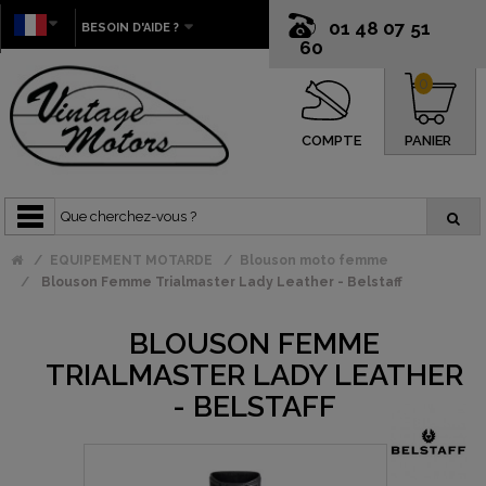
01 48 07 51
BESOIN D'AIDE ?
60
0
COMPTE
PANIER
EQUIPEMENT MOTARDE
Blouson moto femme
Blouson Femme Trialmaster Lady Leather - Belstaff
BLOUSON FEMME
TRIALMASTER LADY LEATHER
- BELSTAFF