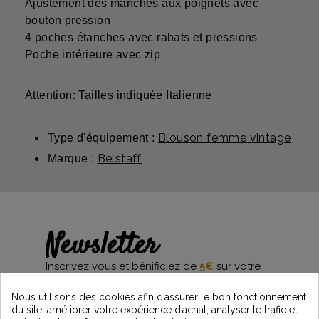
Ajustement des manches aux poignets avec
bouton pression
4 poches étanches avec rabats et pressions
Poche intérieure avec zip
Attention: Tailles indiquée Italienne
Blouson femme vintage
Type d'équipement :
Belstaff
Marque :
Newsletter
Inscrivez vous et bénificiez de
5€
sur votre
première commande*
et restez informés des dernières nouveautés
Nous utilisons des cookies afin d’assurer le bon fonctionnement
Vintage Motors
du site, améliorer votre expérience d’achat, analyser le trafic et