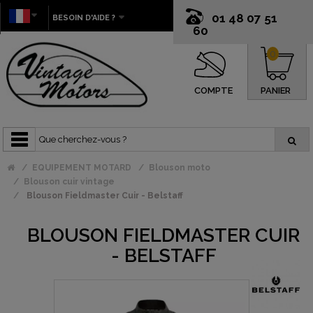
01 48 07 51
BESOIN D'AIDE ?
60
0
COMPTE
PANIER
EQUIPEMENT MOTARD
Blouson moto
Blouson cuir vintage
Blouson Fieldmaster Cuir - Belstaff
BLOUSON FIELDMASTER CUIR
- BELSTAFF