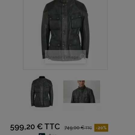
Agrandir l'image
599,20 €
TTC
749,00 €
-20%
TTC