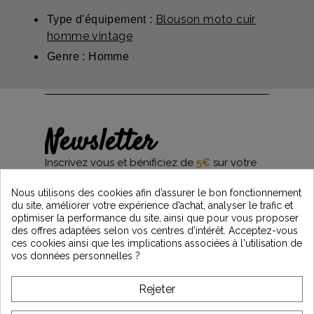
Blouson moto cuir
Type d'équipement :
homme vintage
Genre : Homme
Newsletter
Inscrivez vous et bénificiez de
5€
sur votre
première commande*
et restez informés des dernières nouveautés
Nous utilisons des cookies afin d’assurer le bon fonctionnement
Vintage Motors
du site, améliorer votre expérience d’achat, analyser le trafic et
optimiser la performance du site, ainsi que pour vous proposer
des offres adaptées selon vos centres d’intérêt. Acceptez-vous
ces cookies ainsi que les implications associées à l'utilisation de
*Dès 99€ d'achat. En vous abonnant à notre newsletter, vous reconnaissez avoir pris
vos données personnelles ?
connaissance de notre politique de gestion des données personnelles et vous
l'acceptez.
Rejeter
A PROPOS DE VINTAGE