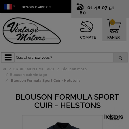
01 48 07 51
BESOIN D'AIDE ?
60
0
COMPTE
PANIER
EQUIPEMENT MOTARD
Blouson moto
Blouson cuir vintage
Blouson Formula Sport Cuir - Helstons
BLOUSON FORMULA SPORT
CUIR - HELSTONS