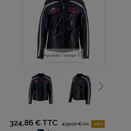
Agrandir l'image
324,86 €
TTC
439,00 €
-26%
TTC