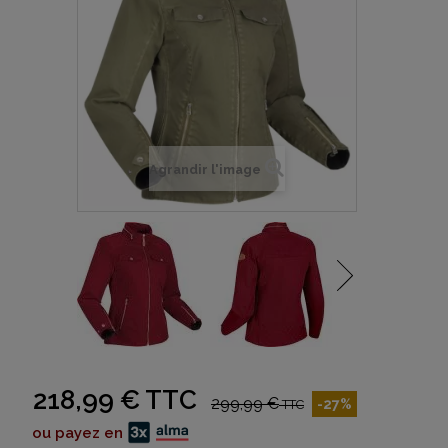
Agrandir l'image
218,99 €
TTC
299,99 €
-27%
TTC
ou payez en