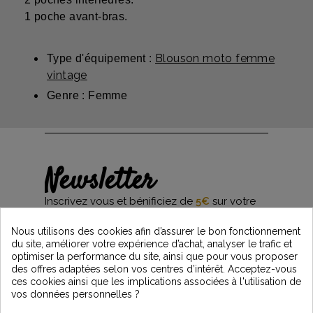
1 poche avant-bras.
Blouson moto femme
Type d'équipement :
vintage
Genre : Femme
Newsletter
Inscrivez vous et bénificiez de
5€
sur votre
première commande*
et restez informés des dernières nouveautés
Nous utilisons des cookies afin d’assurer le bon fonctionnement
Vintage Motors
du site, améliorer votre expérience d’achat, analyser le trafic et
optimiser la performance du site, ainsi que pour vous proposer
des offres adaptées selon vos centres d’intérêt. Acceptez-vous
ces cookies ainsi que les implications associées à l'utilisation de
*Dès 99€ d'achat. En vous abonnant à notre newsletter, vous reconnaissez avoir pris
vos données personnelles ?
connaissance de notre politique de gestion des données personnelles et vous