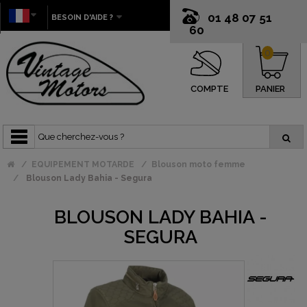
01 48 07 51
BESOIN D'AIDE ?
60
0
COMPTE
PANIER
EQUIPEMENT MOTARDE
Blouson moto femme
Blouson Lady Bahia - Segura
BLOUSON LADY BAHIA -
SEGURA