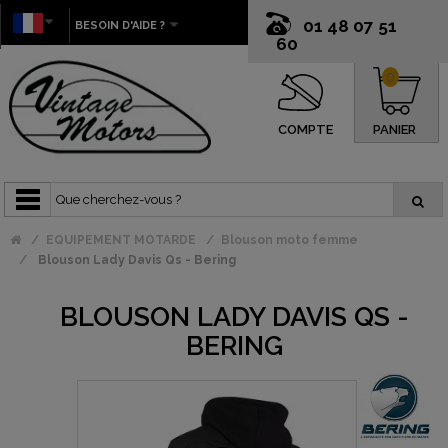
01 48 07 51
BESOIN D'AIDE ?
60
0
COMPTE
PANIER
EQUIPEMENT MOTARDE
Blouson moto femme
Blouson Lady Davis Qs - Bering
BLOUSON LADY DAVIS QS -
BERING