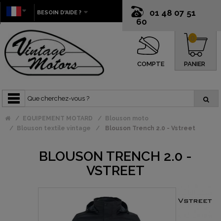
01 48 07 51
BESOIN D'AIDE ?
60
0
COMPTE
PANIER
EQUIPEMENT MOTARD
Blouson moto
Blouson textile vintage
Blouson Trench 2.0 - Vstreet
BLOUSON TRENCH 2.0 -
VSTREET