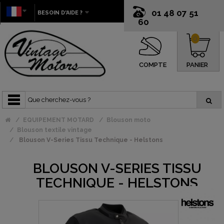
01 48 07 51
BESOIN D'AIDE ?
60
0
COMPTE
PANIER
EQUIPEMENT MOTARD
Blouson moto
Blouson textile vintage
Blouson V-Series Tissu Technique - Helstons
BLOUSON V-SERIES TISSU
TECHNIQUE - HELSTONS