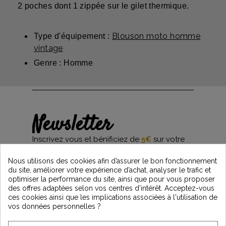
2 poches dont 1 zippée sur le gilet thermique.
Blouson moto homme
Type d'équipement :
vintage
Genre : Homme
Newsletter
Inscrivez vous et bénificiez de
5€
sur votre
première commande*
et restez informés des dernières nouveautés
Nous utilisons des cookies afin d’assurer le bon fonctionnement
Vintage Motors
du site, améliorer votre expérience d’achat, analyser le trafic et
optimiser la performance du site, ainsi que pour vous proposer
des offres adaptées selon vos centres d’intérêt. Acceptez-vous
ces cookies ainsi que les implications associées à l'utilisation de
*Dès 99€ d'achat. En vous abonnant à notre newsletter, vous reconnaissez avoir pris
vos données personnelles ?
connaissance de notre politique de gestion des données personnelles et vous
l'acceptez.