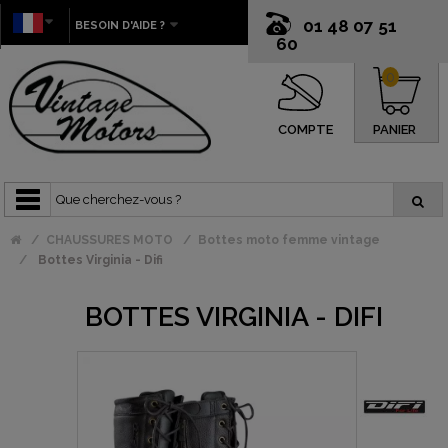
01 48 07 51
BESOIN D'AIDE ?
60
0
COMPTE
PANIER
CHAUSSURES MOTO
Bottes moto femme vintage
Bottes Virginia - Difi
BOTTES VIRGINIA - DIFI