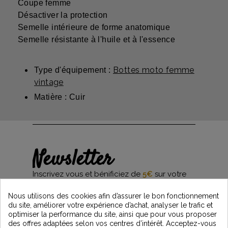
Coupe femme
Désactiver la protection
Semelle intérieure de forme anatomique
Semelle résistante à l'huile et à l'essence
Bottes moto femme
Type d'équipement :
vintage
Matière : Cuir
Newsletter
Inscrivez vous et bénificiez de
5€
sur votre
première commande*
et restez informés des dernières nouveautés
Nous utilisons des cookies afin d’assurer le bon fonctionnement
Vintage Motors
du site, améliorer votre expérience d’achat, analyser le trafic et
optimiser la performance du site, ainsi que pour vous proposer
des offres adaptées selon vos centres d’intérêt. Acceptez-vous