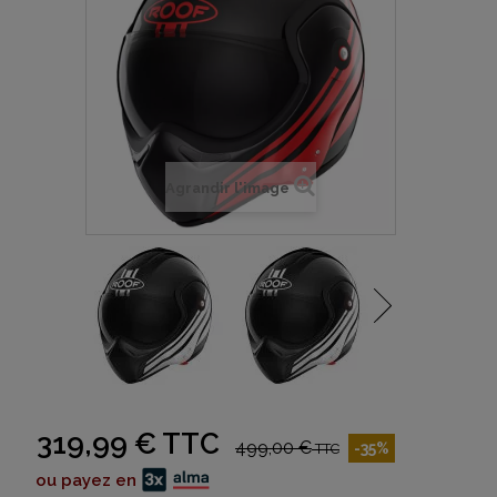
Agrandir l'image
319,99 €
TTC
499,00 €
-35%
TTC
ou payez en