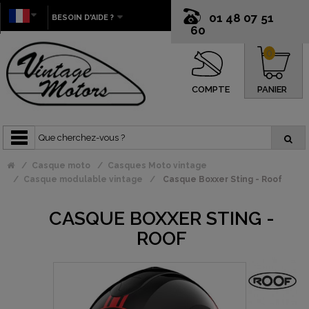
01 48 07 51
BESOIN D'AIDE ?
60
0
COMPTE
PANIER
Casque moto
Casques Moto vintage
Casque modulable vintage
Casque Boxxer Sting - Roof
CASQUE BOXXER STING -
ROOF