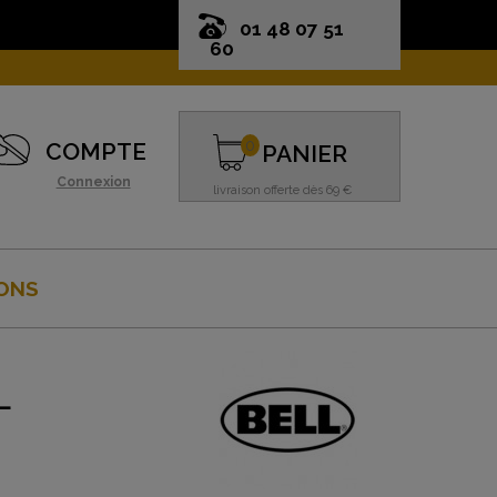
01 48 07 51
60
0
COMPTE
PANIER
Connexion
livraison offerte dès 69 €
ONS
L