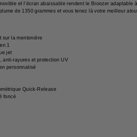
movible et l’écran abaissable rendent le Broozer adaptable à 
s plume de 1350 grammes et vous tenez là votre meilleur atou
et sur la mentonière
 en 1
e jet
 anti-rayures et protection UV
ien personnalisé
ométrique Quick-Release
é foncé