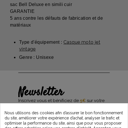
sac Bell Deluxe en simili cuir
GARANTIE
5 ans contre les défauts de fabrication et de
matériaux
Casque moto jet
Type d'équipement :
vintage
Genre : Unisexe
Newsletter
Inscrivez vous et bénificiez de
5€
sur votre
première commande*
et restez informés des dernières nouveautés
Nous utilisons des cookies afin d’assurer le bon fonctionnement
Vintage Motors
du site, améliorer votre expérience d’achat, analyser le trafic et
optimiser la performance du site, ainsi que pour vous proposer