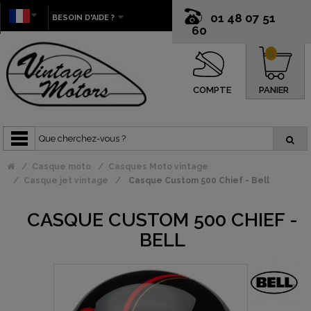
01 48 07 51
BESOIN D'AIDE ?
60
0
COMPTE
PANIER
Casque moto
Casques Moto vintage
Casque jet vintage
Casque Custom 500 Chief - Bell
CASQUE CUSTOM 500 CHIEF -
BELL