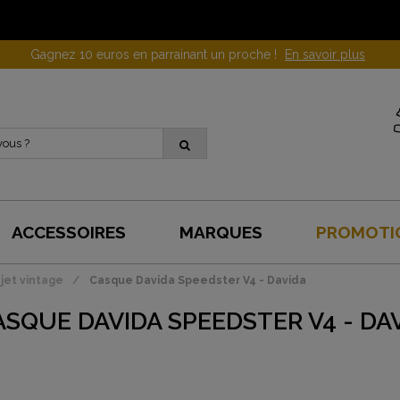
Gagnez 10 euros en parrainant un proche !
En savoir plus
ACCESSOIRES
MARQUES
PROMOTI
jet vintage
Casque Davida Speedster V4 - Davida
ASQUE DAVIDA SPEEDSTER V4 - DA