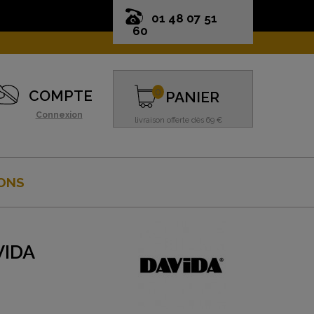
01 48 07 51
60
0
COMPTE
PANIER
Connexion
livraison offerte dès 69 €
ONS
VIDA