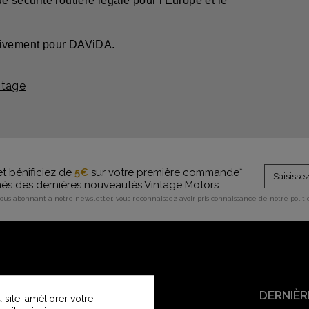
 sécurité routière légale pour l'Europe et le
usivement pour DAViDA.
ntage
et bénificiez de
5€
sur votre première commande*
rmés des dernières nouveautés Vintage Motors
vous abonnant à notre newsletter, vous reconnaissez avoir pris connaissance de notre polit
SERVICE CLIENT
DERNIÈR
site, améliorer votre