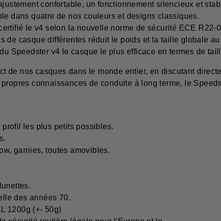
ajustement confortable, un fonctionnement silencieux et stabl
ble dans quatre de nos couleurs et designs classiques.
rtifié le v4 selon la nouvelle norme de sécurité ECE R22-06. 
e casque différentes réduit le poids et la taille globale au s
it du Speedster v4 le casque le plus efficace en termes de tail
pact de nos casques dans le monde entier, en discutant direct
 propres connaissances de conduite à long terme, le Speeds
profil les plus petits possibles.
s.
low, garnies, toutes amovibles.
lunettes.
nelle des années 70.
L 1200g (+- 50g)