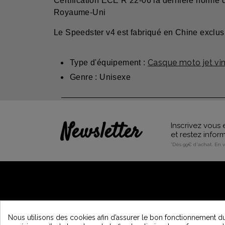
Certification ECE R 22-06 la dernière norme de
Royaume-Uni
Le Speedster v4 est fabriqué en Chine excl
Casque moto jet vi
Type d'équipement :
Genre : Unisexe
Newsletter
Inscrivez vous 
et restez info
*Dès 99€ d'achat. En 
A PROPOS DE VINTAGE
Nous utilisons des cookies afin d’assurer le bon fonctionnement du 