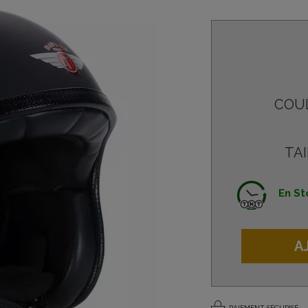
COU
TAI
En St
A
PAIEMENT SÉCURISÉ