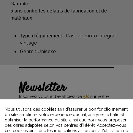
Garantie
5 ans contre les défauts de fabrication et de
matériaux
Casque moto intégral
Type d'équipement :
vintage
Genre : Unisexe
Newsletter
Inscrivez vous et bénificiez de
5€
sur votre
première commande*
et restez informés des dernières nouveautés
Nous utilisons des cookies afin d’assurer le bon fonctionnement
Vintage Motors
du site, améliorer votre expérience d’achat, analyser le trafic et
optimiser la performance du site, ainsi que pour vous proposer
des offres adaptées selon vos centres d’intérêt. Acceptez-vous
ces cookies ainsi que les implications associées à l'utilisation de