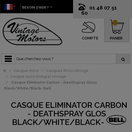
01 48 07 51
BESOIN D'AIDE ?
60
0
COMPTE
PANIER
Casque moto
Casques Moto vintage
Casque moto intégral vintage
Casque Eliminator Carbon - Deathspray Gloss
Black/White/Black- Bell
CASQUE ELIMINATOR CARBON
- DEATHSPRAY GLOSS
BLACK/WHITE/BLACK- BELL