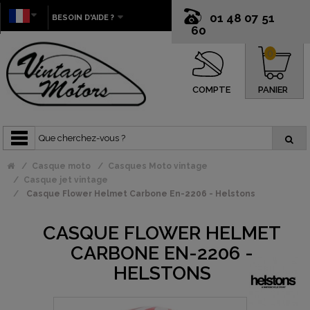
01 48 07 51
BESOIN D'AIDE ?
60
0
COMPTE
PANIER
Casque moto
Casques Moto vintage
Casque jet vintage
Casque Flower Helmet Carbone En-2206 - Helstons
CASQUE FLOWER HELMET
CARBONE EN-2206 -
HELSTONS