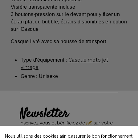
Visière transparente incluse
3 boutons-pression sur le devant pour y fixer un
écran plat ou bubble, écrans disponibles en option
sur iCasque
Casque livré avec sa housse de transport
Casque moto jet
Type d'équipement :
vintage
Genre : Unisexe
Newsletter
Inscrivez vous et bénificiez de
5€
sur votre
première commande*
et restez informés des dernières nouveautés
Nous utilisons des cookies afin d’assurer le bon fonctionnement