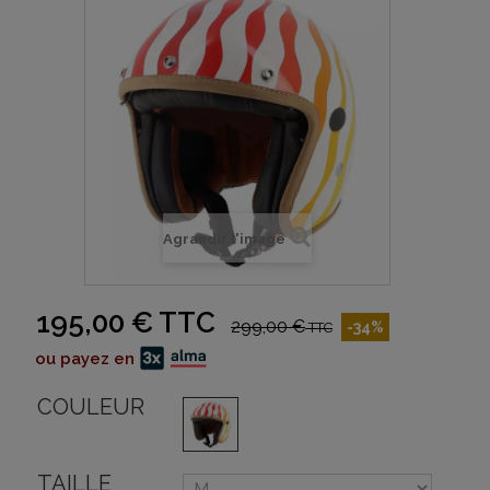
Agrandir l'image
195,00 €
TTC
299,00 €
-34%
TTC
ou payez en
COULEUR
TAILLE