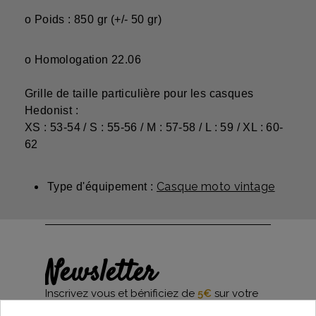
o Poids :
850 gr (+/- 50 gr)
o Homologation 22.06
Grille de
taille particulière pour les casques
Hedonist
:
XS : 53-54 / S : 55-56 / M : 57-58 / L : 59 / XL : 60-
62
Casque moto vintage
Type d'équipement :
Newsletter
Inscrivez vous et bénificiez de
5€
sur votre
première commande*