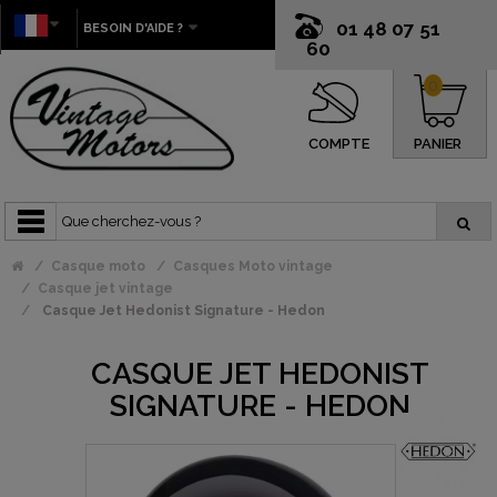
01 48 07 51
BESOIN D'AIDE ?
60
0
COMPTE
PANIER
Casque moto
Casques Moto vintage
Casque jet vintage
Casque Jet Hedonist Signature - Hedon
CASQUE JET HEDONIST
SIGNATURE - HEDON