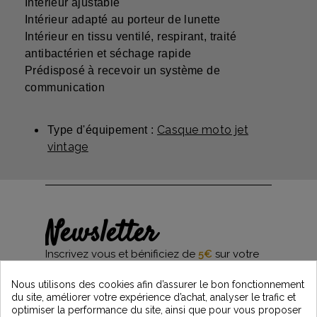
Intérieur ajustable
Intérieur adapté au porteur de lunette
Intérieur en tissu ventilé, respirant, traité
antibactérien et séchage rapide
Prédisposé à recevoir un système de
communication
Casque moto jet
Type d'équipement :
vintage
Newsletter
Inscrivez vous et bénificiez de
5€
sur votre
première commande*
et restez informés des dernières nouveautés
Nous utilisons des cookies afin d’assurer le bon fonctionnement
Vintage Motors
du site, améliorer votre expérience d’achat, analyser le trafic et
optimiser la performance du site, ainsi que pour vous proposer