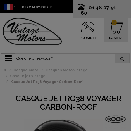
01 48 07 51
BESOIN D'AIDE ?
60
0
COMPTE
PANIER
Casque moto
Casques Moto vintage
Casque jet vintage
Casque Jet Ro38 Voyager Carbon-Roof
CASQUE JET RO38 VOYAGER
CARBON-ROOF