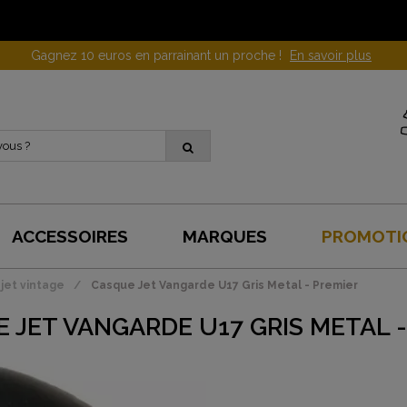
Gagnez 10 euros en parrainant un proche !
En savoir plus
ACCESSOIRES
MARQUES
PROMOTI
jet vintage
Casque Jet Vangarde U17 Gris Metal - Premier
 JET VANGARDE U17 GRIS METAL -