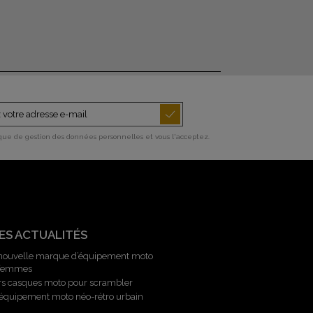
ique de gestion des données personnelles et vous l'acceptez.
ES ACTUALITÉS
 nouvelle marque d’équipement moto
 femmes
rs casques moto pour scrambler
l’équipement moto néo-rétro urbain