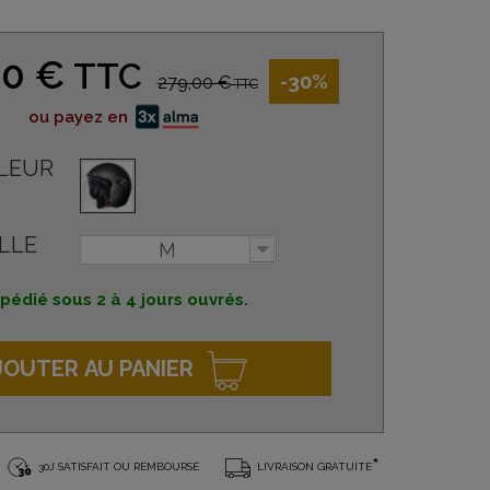
30 €
TTC
-30%
279,00 €
TTC
ou payez en
LEUR
LLE
M
pédié sous 2 à 4 jours ouvrés.
JOUTER AU PANIER
*
30J SATISFAIT OU REMBOURSÉ
LIVRAISON GRATUITE