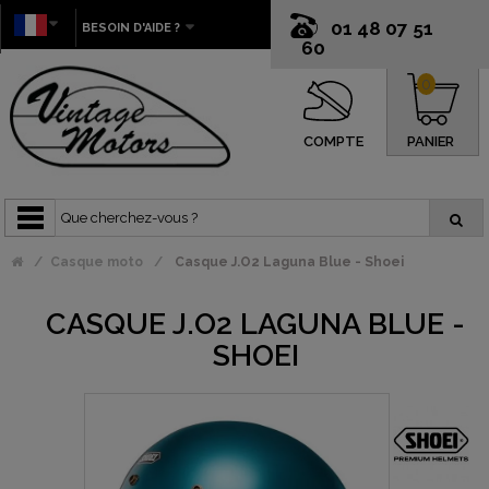
01 48 07 51
BESOIN D'AIDE ?
60
0
COMPTE
PANIER
Casque moto
Casque J.O2 Laguna Blue - Shoei
CASQUE J.O2 LAGUNA BLUE -
SHOEI