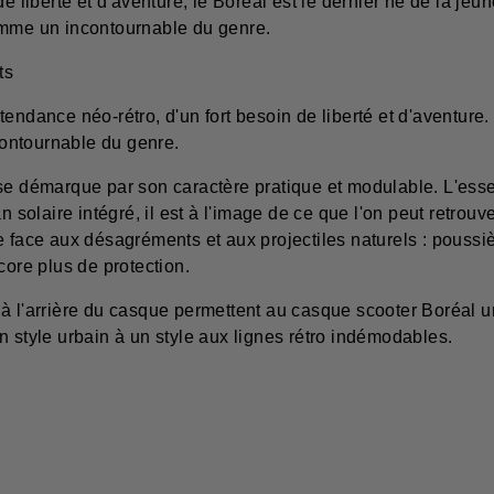
 de liberté et d'aventure, le Boréal est le dernier né de la
omme un incontournable du genre.
ts
endance néo-rétro, d'un fort besoin de liberté et d'aventure.
ontournable du genre.
 se démarque par son caractère pratique et modulable. L'ess
n solaire intégré, il est à l'image de ce que l'on peut retrou
 face aux désagréments et aux projectiles naturels : poussiè
core plus de protection.
 à l'arrière du casque permettent au casque scooter Boréal
n style urbain à un style aux lignes rétro indémodables.