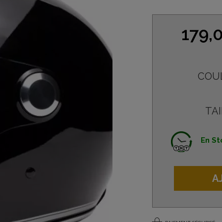
179,
COU
TAI
En St
A