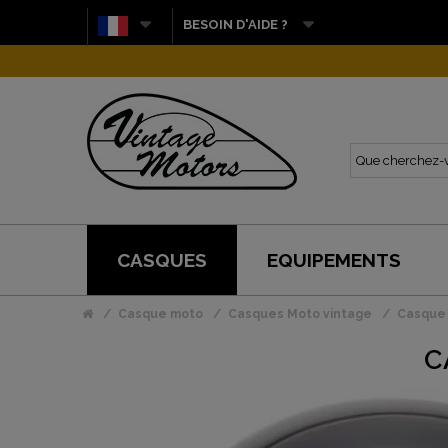
BESOIN D'AIDE ?
CASQUES
EQUIPEMENTS
Casque moto
Casques Moto vintage
Casque 
C