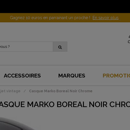
Gagnez 10 euros en parrainant un proche !
En savoir plus
ACCESSOIRES
MARQUES
PROMOTI
jet vintage
Casque Marko Boreal Noir Chrome
ASQUE MARKO BOREAL NOIR CHR