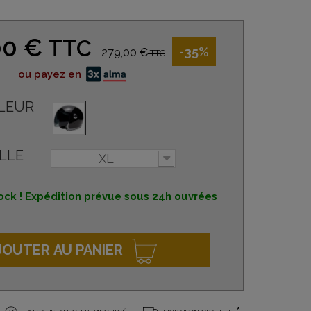
00 €
TTC
-35%
279,00 €
TTC
ou payez en
LEUR
LLE
XL
ock ! Expédition prévue sous 24h ouvrées
JOUTER AU PANIER