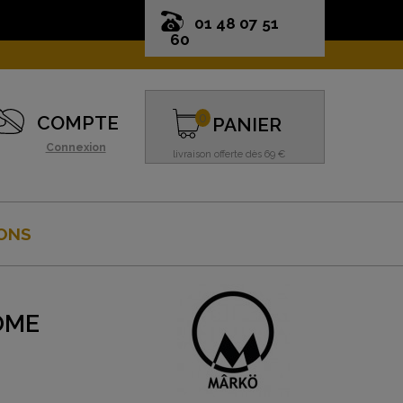
01 48 07 51
60
0
COMPTE
PANIER
Connexion
livraison offerte dès 69 €
ONS
OME