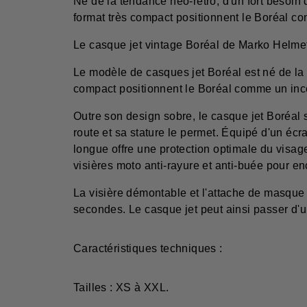
Né de la tendance néo-rétro, d'un fort besoin
format très compact positionnent le Boréal c
Le casque jet vintage Boréal de Marko Helme
Le modèle de casques jet Boréal est né de la t
compact positionnent le Boréal comme un inc
Outre son design sobre, le casque jet Boréal
route et sa stature le permet. Équipé d'un écra
longue offre une protection optimale du visage
visières moto anti-rayure et anti-buée pour en
La visière démontable et l'attache de masque
secondes. Le casque jet peut ainsi passer d'u
Caractéristiques techniques :
Tailles : XS à XXL.