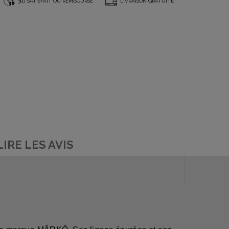
*
30J SATISFAIT OU REMBOURSÉ
LIVRAISON GRATUITE
LIRE LES AVIS