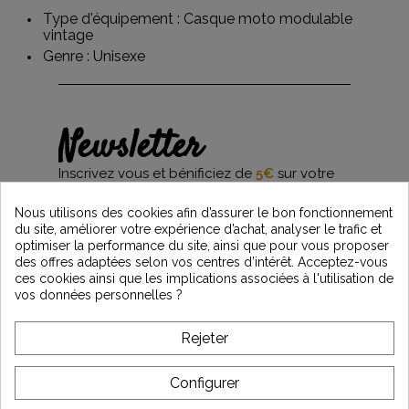
Type d'équipement :
Casque moto modulable
vintage
Genre : Unisexe
Newsletter
Inscrivez vous et bénificiez de
5€
sur votre
première commande*
et restez informés des dernières nouveautés
Nous utilisons des cookies afin d’assurer le bon fonctionnement
Vintage Motors
du site, améliorer votre expérience d’achat, analyser le trafic et
optimiser la performance du site, ainsi que pour vous proposer
des offres adaptées selon vos centres d’intérêt. Acceptez-vous
ces cookies ainsi que les implications associées à l'utilisation de
*Dès 99€ d'achat. En vous abonnant à notre newsletter, vous reconnaissez avoir pris
vos données personnelles ?
connaissance de notre politique de gestion des données personnelles et vous
l'acceptez.
Rejeter
A PROPOS DE VINTAGE
Configurer
SERVICE CLIENT