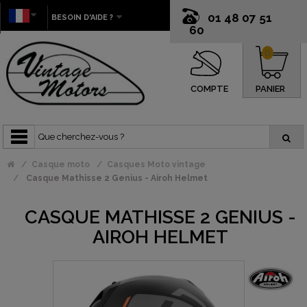
01 48 07 51
BESOIN D'AIDE ?
60
0
COMPTE
PANIER
Casque moto
Casques Moto vintage
Casque Mathisse 2 Genius - Airoh Helmet
CASQUE MATHISSE 2 GENIUS -
AIROH HELMET