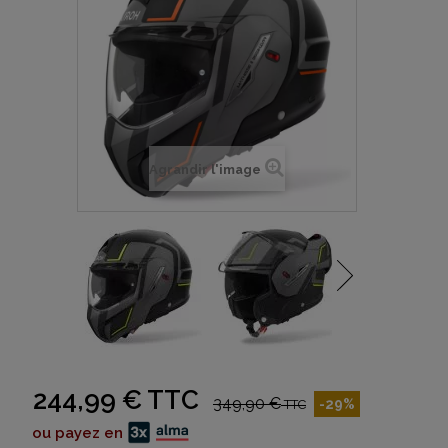
Agrandir l'image
244,99 €
TTC
349,90 €
-29%
TTC
ou payez en