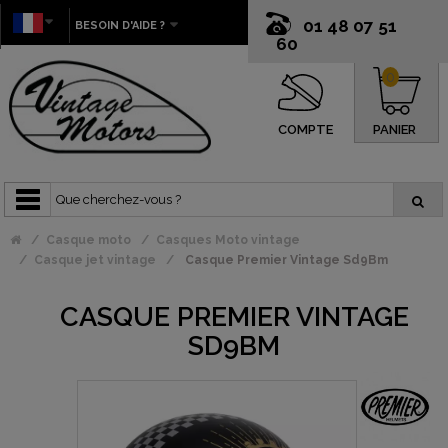
01 48 07 51
BESOIN D'AIDE ?
60
0
COMPTE
PANIER
Casque moto
Casques Moto vintage
Casque jet vintage
Casque Premier Vintage Sd9Bm
CASQUE PREMIER VINTAGE
SD9BM