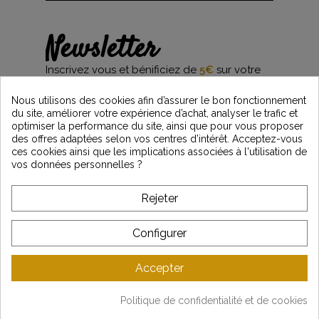
Newsletter
Inscrivez vous et bénificiez de
5€
sur votre
première commande*
et restez informés des dernières nouveautés
Nous utilisons des cookies afin d’assurer le bon fonctionnement
Vintage Motors
du site, améliorer votre expérience d’achat, analyser le trafic et
optimiser la performance du site, ainsi que pour vous proposer
des offres adaptées selon vos centres d’intérêt. Acceptez-vous
ces cookies ainsi que les implications associées à l'utilisation de
*Dès 99€ d'achat. En vous abonnant à notre newsletter, vous reconnaissez avoir pris
vos données personnelles ?
connaissance de notre politique de gestion des données personnelles et vous
l'acceptez.
Rejeter
A PROPOS DE VINTAGE
Configurer
SERVICE CLIENT
Accepter
DERNIÈRES ACTUALITÉS
Politique de confidentialité et de cookies
Mentions légales
-
CGV
-
Gestion des données
-
Plan du site