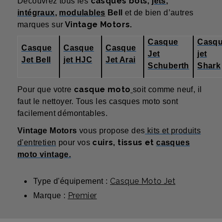
casques bols
Découvrez tous les
,
jets
,
intégraux
,
modulable
s
Bell
et de bien d’autres
Vintage Motors.
marques sur
Casque
Casq
Casque
Casque
Casque
Jet
jet
Jet Bell
jet HJC
Jet Arai
Schuberth
Shark
casque moto
Pour que votre
soit comme neuf, il
faut le nettoyer. Tous les casques moto sont
facilement démontables.
Vintage Motors
vous propose d
es
kits et produits
cuirs, tissus et
d'entretien
pour vos
casques
moto vintage.
Casque Moto Jet
Type d'équipement :
Premier
Marque :