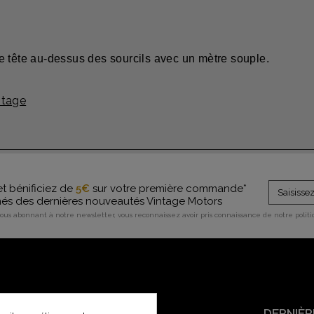
e tête au-dessus des sourcils avec un mètre souple.
ntage
et bénificiez de
5€
sur votre première commande*
rmés des dernières nouveautés Vintage Motors
vous abonnant à notre newsletter, vous reconnaissez avoir pris connaissance de notre polit
SERVICE CLIENT
DERNIÈR