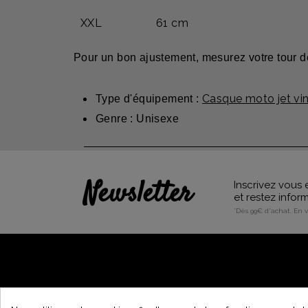
XXL
61 cm
Pour un bon ajustement, mesurez votre tour d
Casque moto jet vi
Type d'équipement :
Genre : Unisexe
Newsletter
Inscrivez vous 
et restez info
*Dès 99€ d'achat. En 
A PROPOS DE VINTAGE