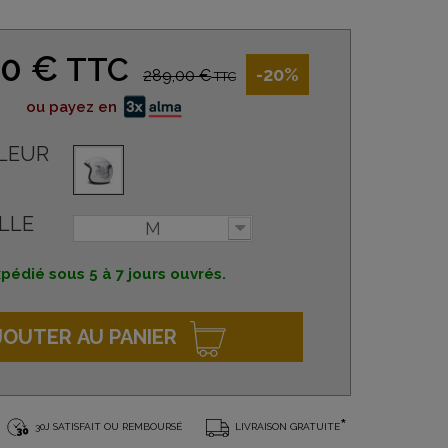
20 €
TTC
-20%
289,00 €
TTC
ou payez en
LEUR
LLE
M
pédié sous 5 à 7 jours ouvrés.
JOUTER AU PANIER
*
30J SATISFAIT OU REMBOURSÉ
LIVRAISON GRATUITE