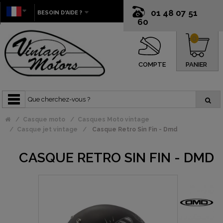
01 48 07 51
BESOIN D'AIDE ?
60
0
COMPTE
PANIER
Casque moto
Casques Moto vintage
Casque jet vintage
Casque Retro Sin Fin - Dmd
CASQUE RETRO SIN FIN - DMD