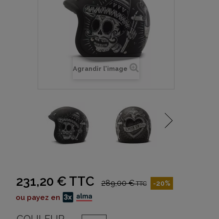
Agrandir l'image
231,20 €
TTC
289,00 €
-20%
TTC
ou payez en