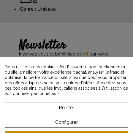
vintage
Genre : Unisexe
Newsletter
Inscrivez vous et bénificiez de
5€
sur votre
première commande*
et restez informés des dernières nouveautés
Nous utilisons des cookies afin d’assurer le bon fonctionnement
Vintage Motors
du site, améliorer votre expérience d’achat, analyser le trafic et
optimiser la performance du site, ainsi que pour vous proposer
des offres adaptées selon vos centres d’intérêt. Acceptez-vous
ces cookies ainsi que les implications associées à l'utilisation de
*Dès 99€ d'achat. En vous abonnant à notre newsletter, vous reconnaissez avoir pris
vos données personnelles ?
connaissance de notre politique de gestion des données personnelles et vous
l'acceptez.
Rejeter
A PROPOS DE VINTAGE
Configurer
SERVICE CLIENT